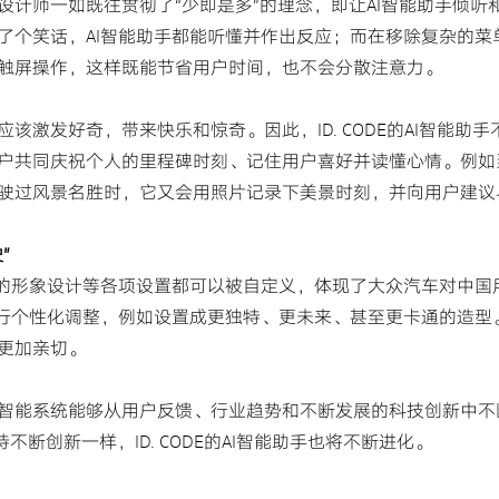
设计师一如既往贯彻了“少即是多”的理念，即让AI智能助手倾听
个笑话，AI智能助手都能听懂并作出反应；而在移除复杂的菜单和图
触屏操作，这样既能节省用户时间，也不会分散注意力。
该激发好奇，带来快乐和惊奇。因此，ID. CODE的AI智能助
户共同庆祝个人的里程碑时刻、记住用户喜好并读懂心情。例如当
驶过风景名胜时，它又会用照片记录下美景时刻，并向用户建议
”
悉的形象设计等各项设置都可以被自定义，体现了大众汽车对中国
进行个性化调整，例如设置成更独特、更未来、甚至更卡通的造型
更加亲切。
智能系统能够从用户反馈、行业趋势和不断发展的科技创新中不
断创新一样，ID. CODE的AI智能助手也将不断进化。