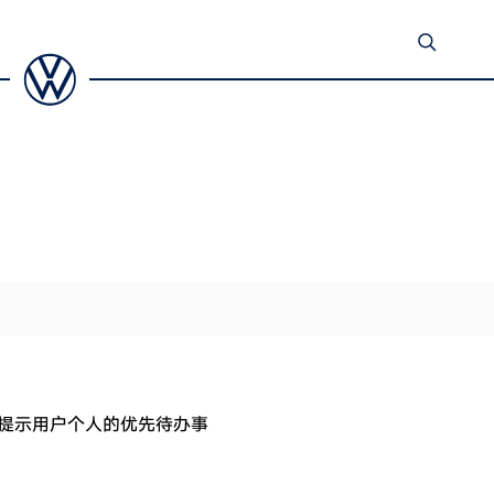
驾驶”：ID.
I智能助手倾听需
户习惯并满足个
提示用户个人的优先待办事