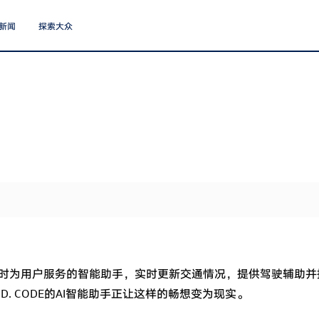
新闻
探索大众
2024/06/07
故事
理想中的“副
CODE的A
求、学习用
性化所需
时为用户服务的智能助手，实时更新交通情况，提供驾驶辅助并
. CODE的AI智能助手正让这样的畅想变为现实。