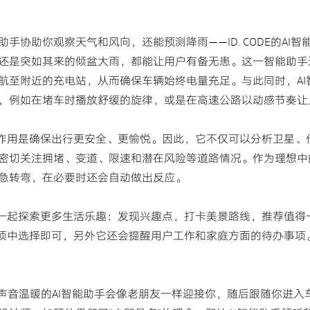
手协助你观察天气和风向，还能预测降雨——ID. CODE的AI
还是突如其来的倾盆大雨，都能让用户有备无患。这一智能助手
航至附近的充电站，从而确保车辆始终电量充足。与此同时，AI
，例如在堵车时播放舒缓的旋律，或是在高速公路以动感节奏让
要作用是确保出行更安全、更愉悦。因此，它不仅可以分析卫星、
密切关注拥堵、变道、限速和潜在风险等道路情况。作为理想中的“
急转弯，在必要时还会自动做出反应。
户一起探索更多生活乐趣：发现兴趣点，打卡美景路线，推荐值得
选项中选择即可，另外它还会提醒用户工作和家庭方面的待办事项
灵敏、声音温暖的AI智能助手会像老朋友一样迎接你，随后跟随你进